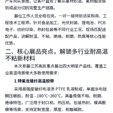
产车间实景图，让客户直观了解从基材织造、氟树脂涂层
到成品分切的完整生产链路。
展位工作人员全程在岗，一对一接待到访采购商、工
程技术工程师，针对食品加工、光伏封装、锂电池、PCB
电子、纺织印染、热封包装等不同行业工况，现场匹配适
配产品，讲解耐温、不粘、绝缘、耐磨、防腐等核心性能
优势。
二、核心展品亮点，解锁多行业耐高温
不粘新材料
本次参展江苏奥凯重点展出四大明星产品线，覆盖工
业高温场景绝大多数使用需求：
1.特氟龙玻纤高温胶带
采用高强度玻纤布浸渍 PTFE 乳液制成，单面涂布硅
酮压敏胶，耐温 - 180℃~260℃，具备极强不粘、耐磨、
绝缘特性，广泛用于封口机、热压机、包装热封、模具脱
模等场景，支持定制宽度、厚度、耐酸碱款。