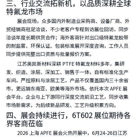
三、行业交流拓新机，以品质深耕全球
特氟龙市场
展会现场，众多国内外制造业采购商、设备厂商、外
贸经销商驻足洽谈，不少老客户专程到访展位回访，同步
洽谈年度长期供货合作；海外客商针对出口级特氟龙胶带
的耐盐雾、环保认证、包装标准展开深度咨询，工作人员
同步提供完整出口资质与批量报价方案。
江苏奥凯新材料深耕 PTFE 特氟龙材料多年，集研
发、织造、涂层、深加工、销售于一体，自有标准化生产
车间，严控原料与涂层工艺，产品不仅覆盖国内三十余省
市，更远销东南亚、欧美等海外市场。依托本次 APFE 展
会平台，企业与上下游同行深度交流前沿工艺，同步收集
市场新需求，为后续新品研发、工艺升级积累方向。
四、展会持续进行，6T602 展位期待各
界客商莅临
2026 上海 APFE 展会火热开展中，6月24-26日江苏