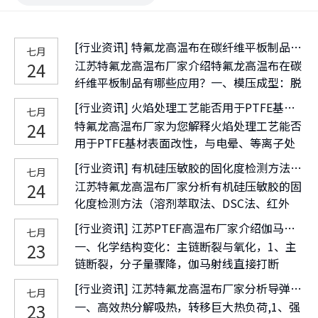
[
行业资讯
]
特氟龙高温布在碳纤维平板制品有哪些应用？
七月
江苏特氟龙高温布厂家介绍特氟龙高温布在碳
24
纤维平板制品有哪些应用？一、模压成型：脱
模与隔离，1、模具防粘与脱模，将特氟龙高
[
行业资讯
]
火焰处理工艺能否用于PTFE基材表面改性，与电晕、等离子处理的效果对比如何？
七月
温布裁切后垫在上下模具与碳纤维预浸料之
特氟龙高温布厂家为您解释火焰处理工艺能否
24
间，可防止环氧树脂固化时粘附模具，使板材
用于PTFE基材表面改性，与电晕、等离子处
轻松脱模，并有效保护模具、延长寿命。
理的效果对比如何？一、火焰处理用于PTFE
[
行业资讯
]
有机硅压敏胶的固化度检测方法（溶剂萃取法、DSC法、红外法）的准确性对比？
七月
的可行性：1、工业适用性：火焰处理在原理
江苏特氟龙高温布厂家分析有机硅压敏胶的固
24
上可对PTFE进行表面改性，但工业上极少采
化度检测方法（溶剂萃取法、DSC法、红外
用，且效果远逊于等离子处理，特氟龙高温布
法）的准确性对比？一、测量原理与本质差
厂家不推荐作为常规方法。
[
行业资讯
]
江苏PTEF高温布厂家介绍伽马射线辐照对 PTFE 结构和性能有什么影响？
七月
异，1、溶剂萃取法“测量凝胶含量。用良溶
一、化学结构变化：主链断裂与氧化，1、主
23
剂反复萃取，未交联分子溶出，干燥残留物称
链断裂，分子量骤降，伽马射线直接打断
重，计算不溶物质量分数，反映宏观不溶网络
PTFE的C-C主链和C-F侧链，辐射降解产额（G
比例。
[
行业资讯
]
江苏特氟龙高温布厂家分析导弹发动机隔热包覆中特氟龙材料的作用是什么？
七月
值）高达3.0-3.5，极低剂量即造成大量断链，
一、高效热分解吸热，转移巨大热负荷,1、强
23
分子量急剧下降。这是性能劣化的根本原因。