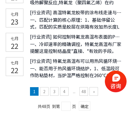
吸热解聚反应,特氟龙（聚四氟乙烯）在约
400℃开始分解，面对发动机近3000℃的燃
[
行业资讯
]
高温特氟龙胶带的涂布线走速与烘箱长度，如何确保有机硅胶达到目标固化度？
七月
气，会迅速解聚为四氟乙烯单体。该化学键断
一、匹配计算的核心原理：1、基础停留公
23
裂过程是强吸热反应，每公斤材料可吸收大量
式，匹配的实质是胶层在烘箱有效加热长度L
热量，将高温热能转化为气体内能，有效“抽
内的停留时间t总≥工艺所需最短固化时间。
走”壁面热量。
[
行业资讯
]
如何控制特氟龙高温布表面的PTFE 涂层的结晶度？
七月
线速v=L/t总，t总需根据烘箱温度曲线和胶的
一、冷却速率的精确调控，特氟龙高温布厂家
22
固化动力学确定。
提醒这是控制结晶度*直接、*有效的手段。
PTFE在380℃以上完全熔融后，冷却通过
[
行业资讯
]
特氟龙高温布可以用热风循环烧结炉吗？
七月
310~315℃的*大结晶速率温区时，分子链排
一、能否用于热风循环烧结炉，1、低温段可
22
入晶格。冷却速率决定了晶区比例与形态。
作防粘垫材，当炉温严格控制在260℃以下
（如低温干燥、成型剂脱除、浆料固化），特
氟龙高温布可铺于网带或料盘上。它利用不粘
1
2
3
4
...
48
»
性让工件轻松剥离，不留残胶，大幅提高拾取
效率。
共48页 到第
页
确定