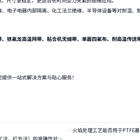
高，尺寸更稳定，更适合长时间受力夹紧的绝缘应用。
电子电器内部隔离、化工法兰绝缘、半导体设备等对耐温、耐
。
带、铁氟龙高温网带、粘合机无缝带、单面四氟布、耐高温传送
提供一站式解决方案与贴心服务！
有机硅压敏胶的固化度检测方法（溶剂萃取法、DSC法、红外法）的准确性对比？