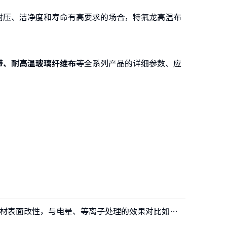
压、洁净度和寿命有高要求的场合，特氟龙高温布
带、耐高温玻璃纤维布
等全系列产品的详细参数、应
火焰处理工艺能否用于PTFE基材表面改性，与电晕、等离子处理的效果对比如何？