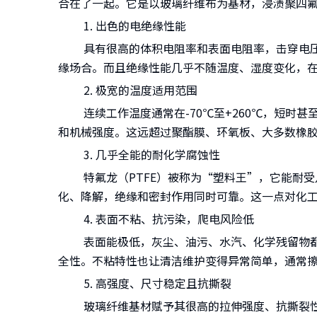
合在了一起。它是以玻璃纤维布为基材，浸渍聚四氟
1. 出色的电绝缘性能
具有很高的体积电阻率和表面电阻率，击穿电压高
缘场合。而且绝缘性能几乎不随温度、湿度变化，
2. 极宽的温度适用范围
连续工作温度通常在-70℃至+260℃，短时甚
和机械强度。这远超过聚酯膜、环氧板、大多数橡
3. 几乎全能的耐化学腐蚀性
特氟龙（PTFE）被称为“塑料王”，它能耐受
化、降解，绝缘和密封作用同时可靠。这一点对化
4. 表面不粘、抗污染，爬电风险低
表面能极低，灰尘、油污、水汽、化学残留物都很
全性。不粘特性也让清洁维护变得异常简单，通常
5. 高强度、尺寸稳定且抗撕裂
玻璃纤维基材赋予其很高的拉伸强度、抗撕裂性和尺