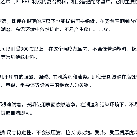
乙烯（PTFE）制成的复合材料，相比普通绝缘垫片，它的主要
，即便在很薄的厚度下也能提供可靠绝缘。在宽频率范围内介
在潮湿、高温环境中依然稳定，不易产生爬电、击穿。
至可以耐受300℃以上。在这个温度范围内，不会像普通塑料、
胶等常见绝缘材料。
几乎所有的强酸、强碱、有机溶剂和油类。即便长期浸泡在腐蚀
工、电镀、半导体等设备中的绝缘尤为关键。
难附着，长期使用表面依然洁净。在潮湿和污染环境下，不易
擦拭或自洁即可。
寸稳定性，不会被压溃、拉长或收缩。受热、受压后厚度均匀、