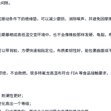
缘间隙。
部件或振动条件下的绝缘垫，可以减少磨损、消除噪声，并避免因摩
暴晒或高低温交变环境中，也不会像橡胶那样发硬、龟裂。寿
背胶，方便快速粘贴定位。布质柔韧性好，能包裹曲面或不规则
即熄，不会助燃。很多特氟龙高温布符合 FDA 等食品接触要
耐潮性更好；
化高出一个等级；