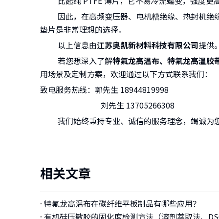
比起纯 PTFE 薄片，它不易冷流蠕变，强度更
因此，在高频变压器、电机槽绝缘、热封机绝缘、
垫片是非常理想的选择。
以上信息由
江苏奥凯新材料科技有限公司
提供
若您想深入了解
特氟龙高温布、特氟龙高温胶
用场景及定制方案，欢迎通过以下方式联系我们：
致电服务热线：郭先生 18944819998
刘先生 13705266308
我们始终秉持专业、诚信的服务理念，竭诚为您
相关文章
特氟龙高温布在碳纤维平板制品有哪些应用？