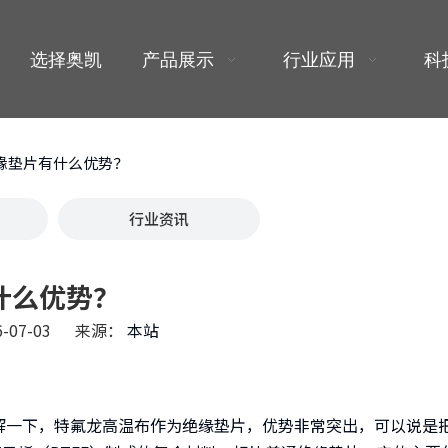
选择奥凯
产品展示
行业应用
科
缘垫片有什么优势？
行业资讯
什么优势？
-07-03 来源：
本站
n","pinterest","whatsapp","kakao","snapchat"]
下，特氟龙高温布作为绝缘垫片，优势非常突出，可以说是把