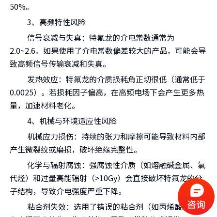
50%。
3、高频特性风险
信号衰减与失真：特氟龙的介电常数通常为
2.0~2.6。如果使用了介电常数偏差较大的产品，可能会导
致高频信号传输衰减和失真。
发热效应：特氟龙的介质损耗角正切很低（通常低于
0.0025）。若损耗因子偏高，在高频电场下会产生更多热
量，加速材料老化。
4、机械与环境适应性风险
机械应力损伤：持续的张力和摩擦可能导致材料内部
产生微裂纹或磨损，破坏绝缘完整性。
化学与辐射腐蚀：强腐蚀性介质（如熔融碱金属、氯
代烃）和过量高能辐射（>10⁴Gy）会直接破坏特氟龙的分
子结构，导致介电强度严重下降。
粘合剂失效：选用了错误的粘合剂（如丙烯酸胶），