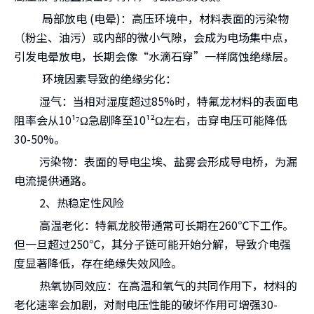
局部放电 (电晕)：高压环境中，材料表面的污染物
（粉尘、油污）或内部的微小气隙，会成为电场集中点，
引发电晕放电，长期会像“水滴石穿”一样腐蚀绝缘层。
环境因素导致的绝缘劣化：
湿气：当相对湿度超过85%时，特氟龙材料的表面电
阻率会从10¹⁷Ω急剧降至10¹²Ω左右，击穿电压可能降低
30-50%。
污染物：表面的导电尘埃、盐雾会形成导电桥，为漏
电流提供通路。
2、热稳定性风险
高温老化：特氟龙胶带通常可长期在260℃下工作。
但一旦超过250℃，其分子链可能开始分解，导致介电强
度显著降低，存在绝缘失效风险。
热氧协同效应：在高温和氧气的共同作用下，材料的
老化速率会加剧，对耐电压性能的破坏作用可增强30-