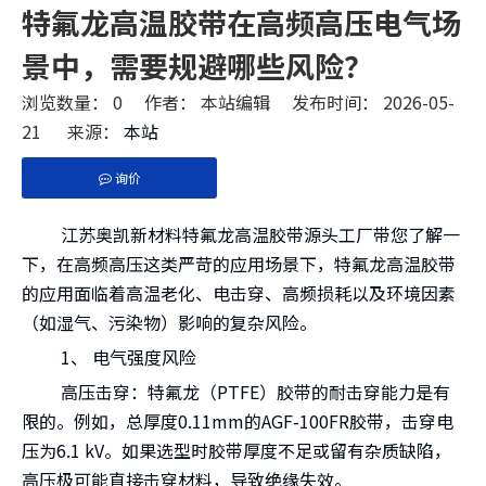
特氟龙高温胶带在高频高压电气场
景中，需要规避哪些风险？
浏览数量：
0
作者： 本站编辑 发布时间： 2026-05-
21 来源：
本站
询价
["facebook","twitter","line","wechat","linkedin","pint
江苏奥凯新材料特氟龙高温胶带源头工厂带您了解一
下，在高频高压这类严苛的应用场景下，特氟龙高温胶带
的应用面临着高温老化、电击穿、高频损耗以及环境因素
（如湿气、污染物）影响的复杂风险。
1、 电气强度风险
高压击穿：特氟龙（PTFE）胶带的耐击穿能力是有
限的。例如，总厚度0.11mm的AGF-100FR胶带，击穿电
压为6.1 kV。如果选型时胶带厚度不足或留有杂质缺陷，
高压极可能直接击穿材料，导致绝缘失效。