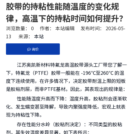
胶带的持粘性能随温度的变化规
律，高温下的持粘时间如何提升？
浏览数量：
0
作者： 本站编辑 发布时间： 2026-05-
13 来源：
本站
询价
["facebook","twitter","line","wechat","linkedin","pint
江苏奥凯新材料特氟龙高温胶带源头工厂带您了解一
下，特氟龙（PTFE）胶带一般能在 -196℃至260℃ 的温
度下连续使用，在许多情况下，决定胶带耐温上限的短板
是胶粘剂层，而非PTFE基材。因此，其表现出的规律是：
性能随温度升高而下降：温度升高，胶粘剂会逐渐软
化、发生蠕变甚至降解，导致内聚强度降低，宏观上就表
现为持粘性下降。
存在性能分水岭（胶粘剂决定）：不同类型的胶粘
剂，其失效温度差异显著，如下表所示：