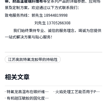
带、耐高温玻璃纤维布
等全系列产品的详细参数、应用场
景及定制方案，欢迎通过以下方式联系我们：
致电服务热线：郭先生 18944819998
刘先生 13705266308
我们始终秉持专业、诚信的服务理念，竭诚为您提供
一站式解决方案与贴心服务！
江苏奥凯特氟龙胶带的持粘性
相关文章
特氟龙高温布在碳纤维平板制品有哪些应用？
火焰处理工艺能否用于PTFE基材表面改性，与电晕、等离子处理的效果对比如何？
有机硅压敏胶的固化度检测方法（溶剂萃取法、DSC法、红外法）的准确性对比？