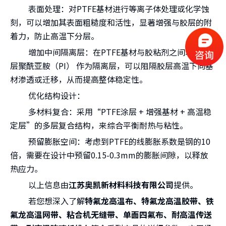
表面处理：对PTFE基材进行等离子体处理或化学蚀
刻，可以增加其表面粗糙度和活性，显著增强与胶层的附
着力，防止高温下分层。
增加中间隔离层：在PTFE基材与胶粘剂之间增加一
层聚酰亚胺（PI） 作为隔离层，可以阻隔胶层高温下向基
材渗透或迁移，从而提高整体稳定性。
优化结构设计：
多材料复合：采用“PTFE涂层 + 增强基材 + 高温稳
定层”的多层复合结构，来综合平衡耐热与粘性。
预留膨胀空间：考虑到PTFE的线膨胀系数是钢的10
倍，需要在设计中预留0.15-0.3mm的膨胀间隙，以释放
热应力。
以上信息由
江苏奥凯新材料科技有限公司
提供。
若您想深入了解
特氟龙高温布、特氟龙高温胶带、铁
氟龙高温网带、粘合机无缝带、单面四氟布、耐高温传送